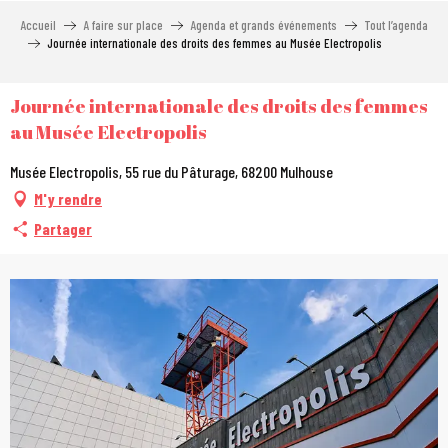
Aller
Accueil
A faire sur place
Agenda et grands événements
Tout l’agenda
au
Journée internationale des droits des femmes au Musée Electropolis
contenu
principal
Journée internationale des droits des femmes
au Musée Electropolis
Musée Electropolis, 55 rue du Pâturage, 68200 Mulhouse
M'y rendre
Partager