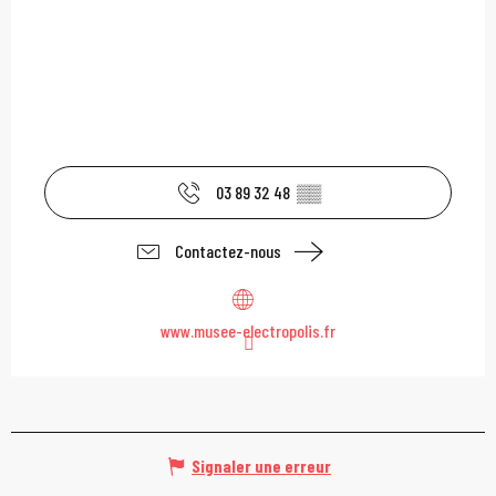
03 89 32 48
▒▒
Contactez-nous
www.musee-electropolis.fr
Signaler une erreur