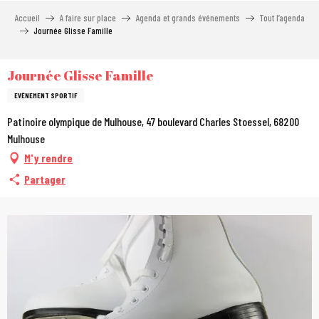
Aller
Accueil
A faire sur place
Agenda et grands événements
Tout l’agenda
au
Journée Glisse Famille
contenu
principal
Journée Glisse Famille
EVÈNEMENT SPORTIF
Patinoire olympique de Mulhouse, 47 boulevard Charles Stoessel, 68200
Mulhouse
M'y rendre
Partager