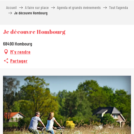
Aller
Accueil
A faire sur place
Agenda et grands événements
Tout l’agenda
au
Je découvre Hombourg
contenu
principal
Je découvre Hombourg
68490 Hombourg
M'y rendre
Partager