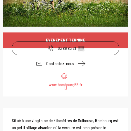
Ouverture et coordonn
ÉVÉNEMENT TERMINÉ
03 89 83 21
▒▒
Contactez-nous
www.hombourg68.fr
Description
Situé à une vingtaine de kilomètres de Mulhouse, Hombourg est 
un petit village alsacien où la verdure est omniprésente. 