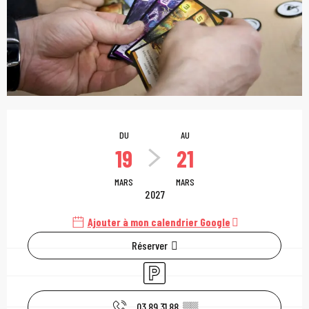
Ouverture et coordonn
DU
AU
19
21
MARS
MARS
2027
Ajouter à mon calendrier Google
Réserver
Parking
03 89 31 88
▒▒