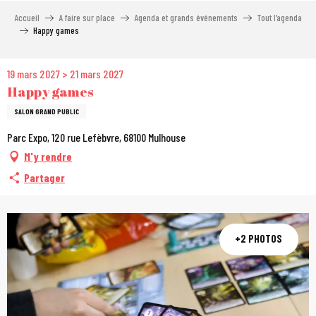
Aller
Accueil
A faire sur place
Agenda et grands événements
Tout l’agenda
au
Happy games
contenu
principal
19 mars 2027 > 21 mars 2027
Happy games
SALON GRAND PUBLIC
Parc Expo, 120 rue Lefèbvre, 68100 Mulhouse
M'y rendre
Partager
+2 PHOTOS