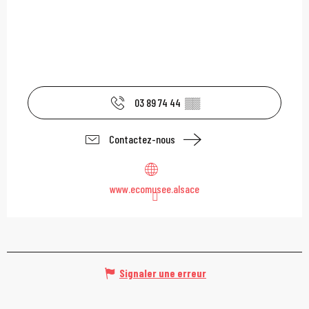
03 89 74 44
▒▒
Contactez-nous
www.ecomusee.alsace
Signaler une erreur