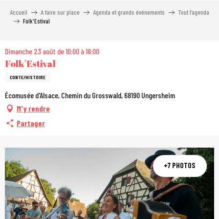
Aller
Accueil
A faire sur place
Agenda et grands événements
Tout l’agenda
au
Folk'Estival
contenu
principal
Dimanche 23 août de 10:00 à 18:00
Folk'Estival
CONTE/HISTOIRE
Écomusée d'Alsace, Chemin du Grosswald, 68190 Ungersheim
M'y rendre
Partager
+7 PHOTOS