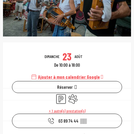
Ouverture et coordonn
23
DIMANCHE
AOÛT
De 10:00 à 18:00
Ajouter à mon calendrier Google
Réserver
Parking
Animaux acceptés
+ 1 autre(s) prestation(s)
03 89 74 44
▒▒