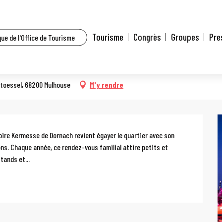
t l’agenda
Foire-kermesse de Dornach
Tourisme
Congrès
Groupes
Pre
ue de l'Office de Tourisme
Stoessel, 68200 Mulhouse
M'y rendre
oire Kermesse de Dornach revient égayer le quartier avec son 
ns. Chaque année, ce rendez-vous familial attire petits et 
tands et...