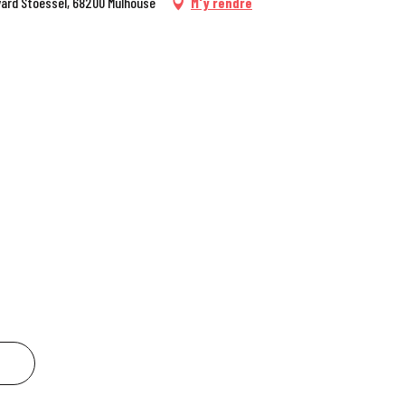
vard Stoessel, 68200 Mulhouse
M'y rendre