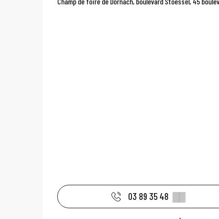
Champ de foire de Dornach, boulevard Stoessel, 45 boule
03 89 35 48
▒▒