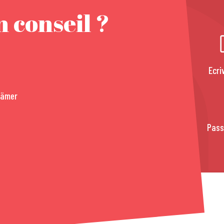
 conseil ?
Ecri
rämer
Pass