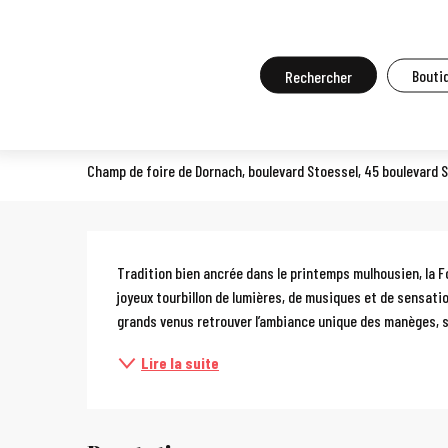
Aller
Accueil
A faire sur place
Agenda et grands événements
Tou
au
contenu
Recherche
Boutiq
Foire-kermesse de Dornach
principal
FÊTE FORAINE
Champ de foire de Dornach, boulevard Stoessel, 45 boulevard 
Description
Tradition bien ancrée dans le printemps mulhousien, la F
joyeux tourbillon de lumières, de musiques et de sensatio
grands venus retrouver l’ambiance unique des manèges, s
Lire la suite