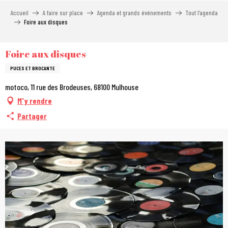
Aller
Accueil
A faire sur place
Agenda et grands événements
Tout l’agenda
au
Foire aux disques
contenu
principal
Foire aux disques
PUCES ET BROCANTE
motoco, 11 rue des Brodeuses, 68100 Mulhouse
M'y rendre
Partager