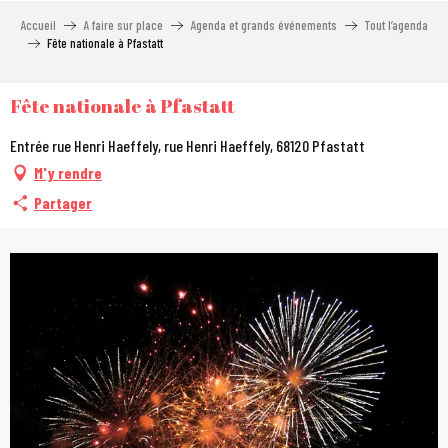
Aller
Accueil
A faire sur place
Agenda et grands événements
Tout l’agenda
au
Fête nationale à Pfastatt
contenu
principal
Fête nationale à Pfastatt
Entrée rue Henri Haeffely, rue Henri Haeffely, 68120 Pfastatt
M'y rendre
Partager