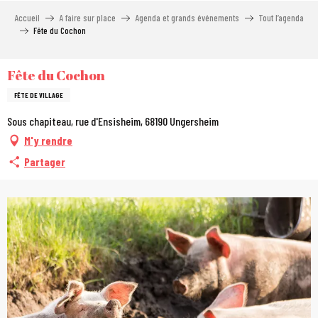
Aller
Accueil
A faire sur place
Agenda et grands événements
Tout l’agenda
au
Fête du Cochon
contenu
principal
Fête du Cochon
FÊTE DE VILLAGE
Sous chapiteau, rue d'Ensisheim, 68190 Ungersheim
M'y rendre
Partager