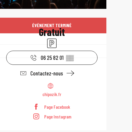
Ouverture et coo
ÉVÉNEMENT TERMINÉ
Gratuit
Parking
06 25 82 01
▒▒
Contactez-nous
chipozik.fr
Page Facebook
Page Instagram