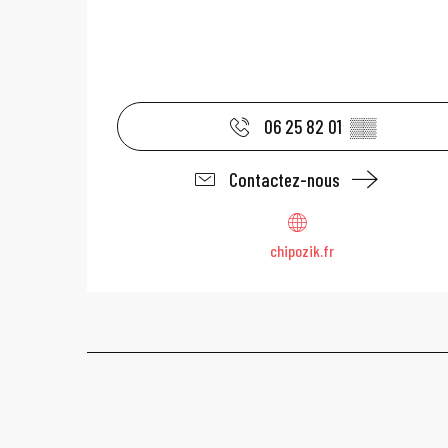
06 25 82 01
▒▒
Contactez-nous
chipozik.fr