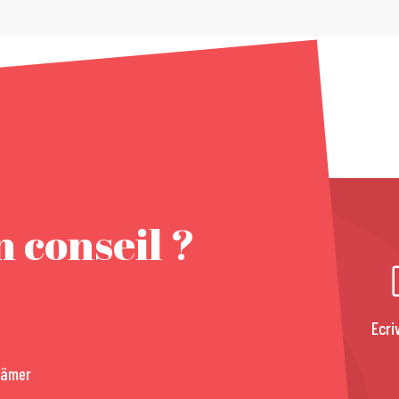
 conseil ?
Ecri
rämer