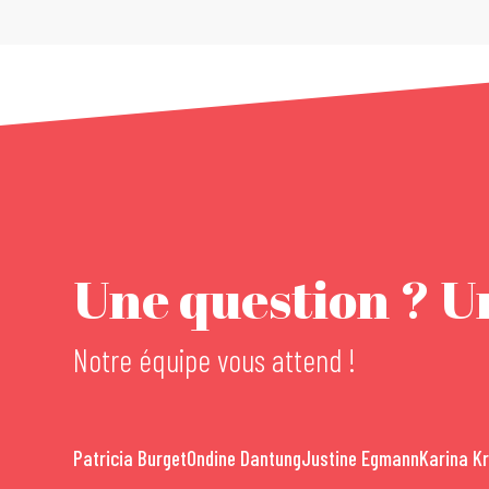
Une question ? Un
Notre équipe vous attend !
Patricia Burget
Ondine Dantung
Justine Egmann
Karina K