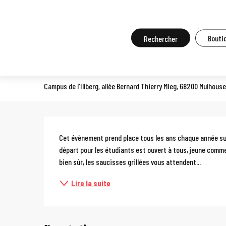
Aller
Accueil
A faire sur place
Agenda et grands événements
Tou
au
contenu
Recherche
Boutiq
Festival Chipo'zik
principal
CONCERT
Campus de l'Illberg, allée Bernard Thierry Mieg, 68200 Mulhouse
Description
Cet évènement prend place tous les ans chaque année sur l
départ pour les étudiants est ouvert à tous, jeune comme 
bien sûr, les saucisses grillées vous attendent...
Lire la suite