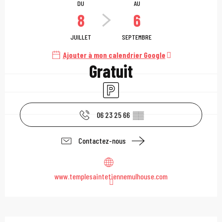
DU
AU
8
6
JUILLET
SEPTEMBRE
Ajouter à mon calendrier Google
Gratuit
Parking
06 23 25 66
▒▒
Contactez-nous
www.templesaintetiennemulhouse.com