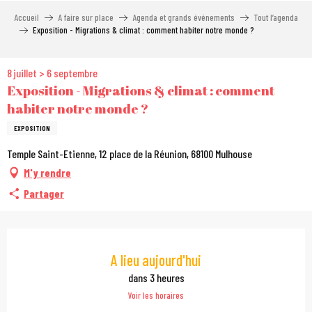
Aller
Accueil
A faire sur place
Agenda et grands événements
Tout l’agenda
au
Exposition - Migrations & climat : comment habiter notre monde ?
contenu
principal
8 juillet > 6 septembre
Exposition - Migrations & climat : comment
habiter notre monde ?
EXPOSITION
Temple Saint-Etienne, 12 place de la Réunion, 68100 Mulhouse
M'y rendre
Partager
Ouverture et coordonn
A lieu aujourd'hui
dans 3 heures
Voir les horaires