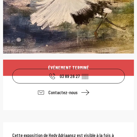
Ouverture et coordonn
ÉVÉNEMENT TERMINÉ
03 89 26 27
▒▒
Contactez-nous
Description
Cette exposition de Hedy Adriaansz est visible à la fois à 