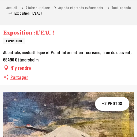
Aller
Accueil
A faire sur place
Agenda et grands événements
Tout l’agenda
au
Exposition : L'EAU !
contenu
principal
Exposition : L'EAU !
EXPOSITION
Abbatiale, médiathèque et Point Information Tourisme, 1 rue du couvent,
68490 Ottmarsheim
M'y rendre
Partager
+2 PHOTOS