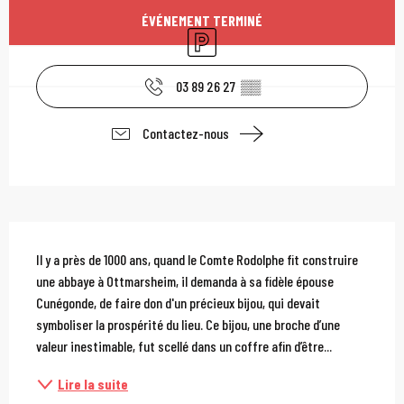
Ouverture et coordonn
ÉVÉNEMENT TERMINÉ
Parking
03 89 26 27
▒▒
Contactez-nous
Description
Il y a près de 1000 ans, quand le Comte Rodolphe fit construire 
une abbaye à Ottmarsheim, il demanda à sa fidèle épouse 
Cunégonde, de faire don d'un précieux bijou, qui devait 
symboliser la prospérité du lieu. Ce bijou, une broche d’une 
valeur inestimable, fut scellé dans un coffre afin d’être...
Lire la suite