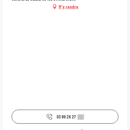
M'y rendre
03 89 26 27
▒▒