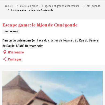
Aller
Accueil
A faire sur place
Agenda et grands événements
Tout l’agenda
au
Escape game: le bijou de Cunégonde
contenu
principal
Escape game: le bijou de Cunégonde
ESCAPE GAME
Maison du patrimoine (en face du clocher de l'église), 20 Rue du Général
de Gaulle, 68490 Ottmarsheim
M'y rendre
Partager