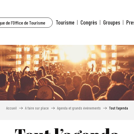
Tourisme
Congrès
Groupes
Pre
ue de l'Office de Tourisme
Accueil
A faire sur place
Agenda et grands événements
Tout l’agenda