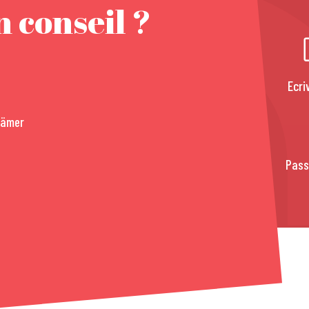
 conseil ?
Ecri
rämer
Pass