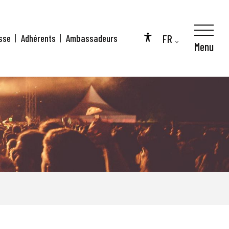
FR
sse
Adhérents
Ambassadeurs
Menu
Accessibilité
EN
DE