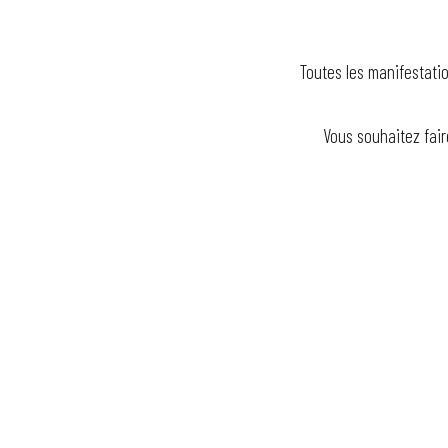
Toutes les manifestatio
Vous souhaitez fair
Foire Kermesse
La fête au village
Le jardin de Michèle
Jeu d'enquête : les scientifiques de l'ombre
La Guinguette bascule
Féeries Nocturnes au Jardin 2026
Escape game : l'énigme du Professeur Proton
Exposition : De si beaux bâtiments
Exposition - Migrations & climat : comment habiter notre monde ?