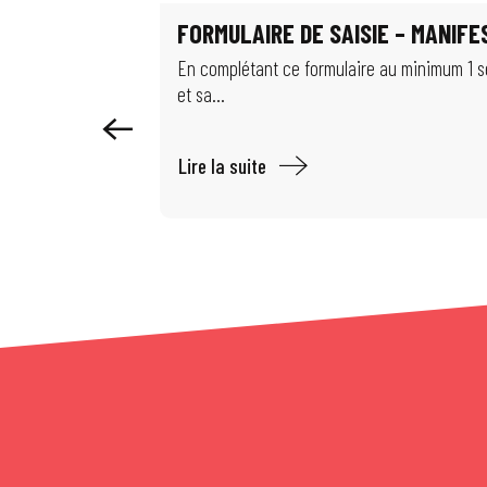
Visite guidée : La Cité d'hier à aujourd'hui
FORMULAIRE DE SAISIE – MANIF
Exposition : Les puits disparus
Exposition : Limits of Control
En complétant ce formulaire au minimum 1 sem
et sa...
Lire la suite