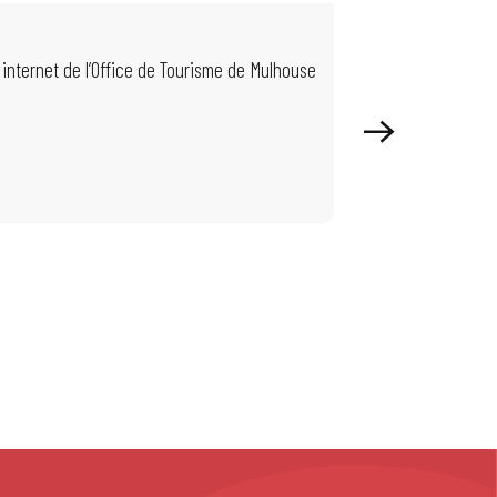
EVÉNEMENTS D
 internet de l’Office de Tourisme de Mulhouse
Pendant la période 
enfants et plus...
Lire la suite