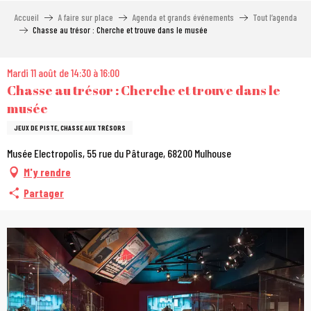
Aller
Accueil
A faire sur place
Agenda et grands événements
Tout l’agenda
au
Chasse au trésor : Cherche et trouve dans le musée
contenu
principal
Mardi 11 août de 14:30 à 16:00
Chasse au trésor : Cherche et trouve dans le
musée
JEUX DE PISTE, CHASSE AUX TRÉSORS
Musée Electropolis, 55 rue du Pâturage, 68200 Mulhouse
M'y rendre
Partager