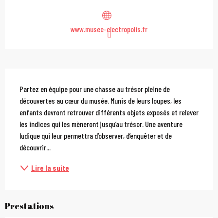
www.musee-electropolis.fr
Description
Partez en équipe pour une chasse au trésor pleine de 
découvertes au cœur du musée. Munis de leurs loupes, les 
enfants devront retrouver différents objets exposés et relever 
les indices qui les mèneront jusqu’au trésor. Une aventure 
ludique qui leur permettra d’observer, d’enquêter et de 
découvrir...
Lire la suite
Prestations