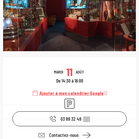
Ouverture et coordonn
11
MARDI
AOÛT
De 14:30 à 16:00
Ajouter à mon calendrier Google
Parking
03 89 32 48
▒▒
Contactez-nous