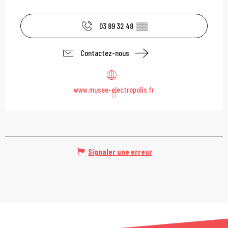
03 89 32 48
▒▒
Contactez-nous
www.musee-electropolis.fr
Signaler une erreur