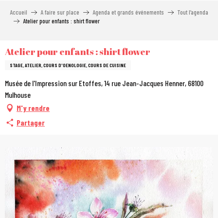
Aller
Accueil
A faire sur place
Agenda et grands événements
Tout l’agenda
au
Atelier pour enfants : shirt flower
contenu
principal
Atelier pour enfants : shirt flower
STAGE, ATELIER, COURS D'OENOLOGIE, COURS DE CUISINE
Musée de l'Impression sur Etoffes, 14 rue Jean-Jacques Henner, 68100
Mulhouse
M'y rendre
Partager