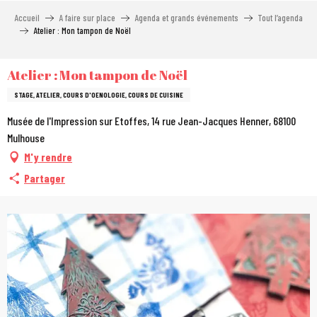
Aller
Accueil
A faire sur place
Agenda et grands événements
Tout l’agenda
au
Atelier : Mon tampon de Noël
contenu
principal
Atelier : Mon tampon de Noël
STAGE, ATELIER, COURS D'OENOLOGIE, COURS DE CUISINE
Musée de l'Impression sur Etoffes, 14 rue Jean-Jacques Henner, 68100
Mulhouse
M'y rendre
Partager