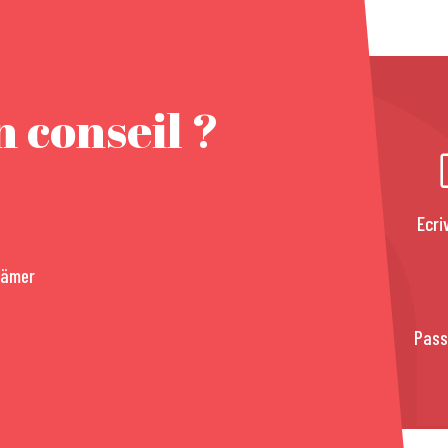
 conseil ?
Ecri
rämer
Pass