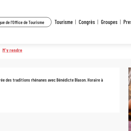
t l’agenda
Atelier : guirlandes rhénanes
Tourisme
Congrès
Groupes
Pre
ue de l'Office de Tourisme
s
M'y rendre
ée des traditions rhénanes avec Bénédicte Blason. Horaire à 