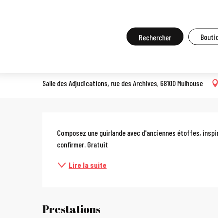
Aller
Accueil
A faire sur place
Agenda et grands événements
Tou
au
contenu
Recherche
Boutiq
Atelier : guirlandes rhénane
principal
STAGE, ATELIER, COURS D'OENOLOGIE, COURS DE CUISINE
Salle des Adjudications, rue des Archives, 68100 Mulhouse
Description
Composez une guirlande avec d'anciennes étoffes, inspir
confirmer. Gratuit
Lire la suite
Prestations