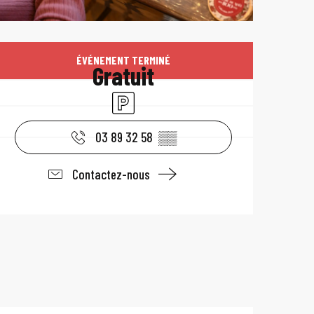
Ouverture et coo
ÉVÉNEMENT TERMINÉ
Gratuit
Parking
03 89 32 58
▒▒
Contactez-nous