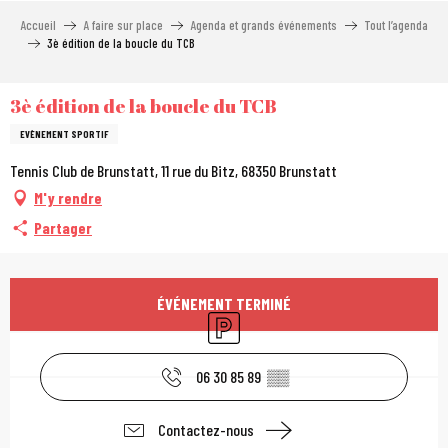
Aller
Accueil
A faire sur place
Agenda et grands événements
Tout l’agenda
au
3è édition de la boucle du TCB
contenu
principal
3è édition de la boucle du TCB
EVÈNEMENT SPORTIF
Tennis Club de Brunstatt, 11 rue du Bitz, 68350 Brunstatt
M'y rendre
Partager
Ouverture et coordonn
ÉVÉNEMENT TERMINÉ
Parking
06 30 85 89
▒▒
Contactez-nous