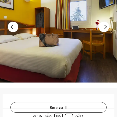
Ouverture et coordonn
Réserver
WiFi
Air conditionné
Parking
Boutique
Animaux acceptés