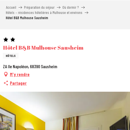
Aller
Accueil
Préparation du séjour
Où dormir ?
au
Hôtels – résidences hôtelières à Mulhouse et environs
contenu
Hôtel B&B Mulhouse Sausheim
principal
Hôtel B&B Mulhouse Sausheim
HÔTELS
ZA Ile Napoléon, 68390 Sausheim
M'y rendre
Partager