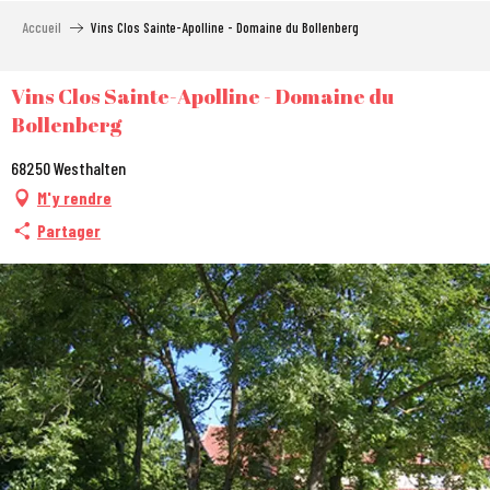
Aller
Accueil
Vins Clos Sainte-Apolline - Domaine du Bollenberg
au
contenu
principal
Vins Clos Sainte-Apolline - Domaine du
Bollenberg
68250 Westhalten
M'y rendre
Partager