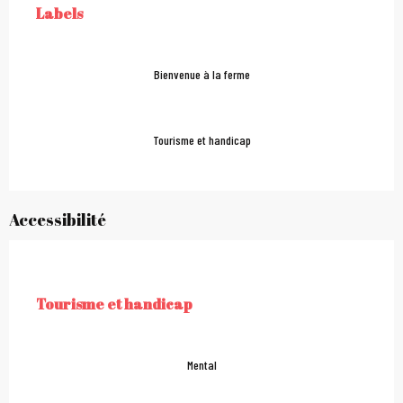
Labels
LABELS
Bienvenue à la ferme
Tourisme et handicap
Accessibilité
Tourisme et handicap
TOURISME ET HANDICAP
Mental