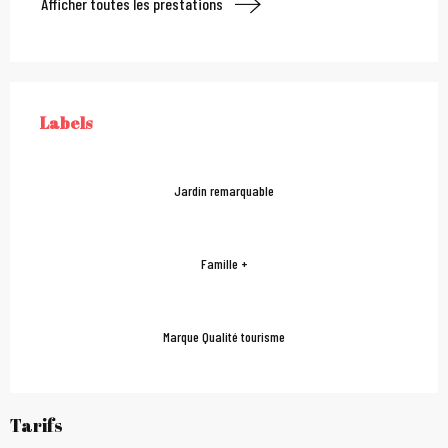
Afficher toutes les prestations
Offres de prestations
Labels
LABELS
Jardin remarquable
Famille +
Marque Qualité tourisme
Tarifs