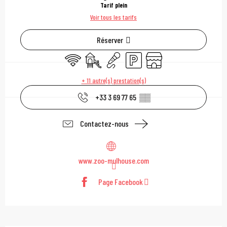
Tarif plein
Voir tous les tarifs
Réserver
WiFi
Jeux pour enfants / Espace jeux
Animation
Parking
Boutique
+ 11 autre(s) prestation(s)
+33 3 69 77 65
▒▒
Contactez-nous
www.zoo-mulhouse.com
Page Facebook