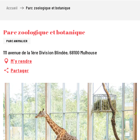
Aller
Accueil
Parc zoologique et botanique
au
contenu
principal
City Pass
Parc zoologique et botanique
PARC ANIMALIER
111 avenue de la 1ère Division Blindée, 68100 Mulhouse
M'y rendre
Partager