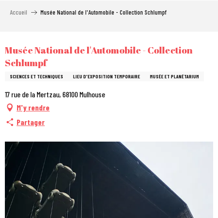
Aller
Accueil
Musée National de l'Automobile - Collection Schlumpf
au
contenu
principal
City Pass
Musée National de l'Automobile - Collection
Schlumpf
SCIENCES ET TECHNIQUES
LIEU D'EXPOSITION TEMPORAIRE
MUSÉE ET PLANÉTARIUM
17 rue de la Mertzau, 68100 Mulhouse
M'y rendre
Partager