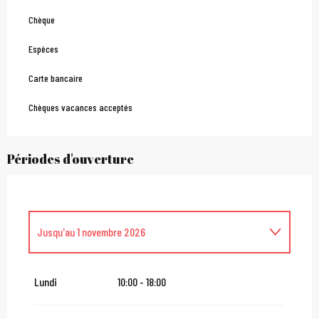
Chèque
Espèces
Carte bancaire
Chèques vacances acceptés
Périodes d'ouverture
Jusqu'au
1 novembre 2026
Du
2 novembre 2026
au
24 décembre 2026
Lundi
10:00 - 18:00
Du
26 décembre 2026
au
3 janvier 2027