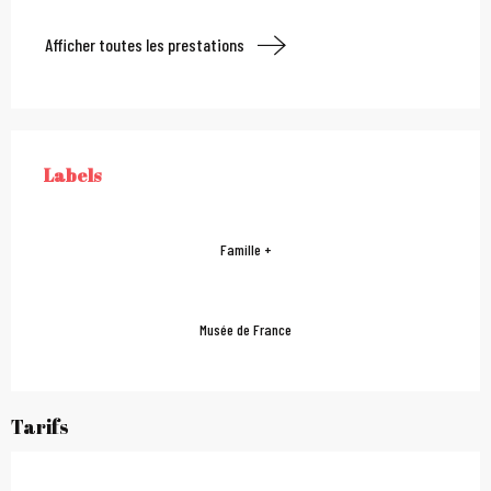
Afficher toutes les prestations
Offres de prestations
Labels
LABELS
Famille +
Musée de France
Tarifs