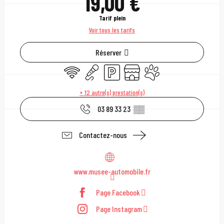
19,00 €
Tarif plein
Voir tous les tarifs
Réserver
WiFi
Animation
Parking
Boutique
Animaux acceptés
+ 12 autre(s) prestation(s)
03 89 33 23
▒▒
Contactez-nous
www.musee-automobile.fr
Page Facebook
Page Instagram