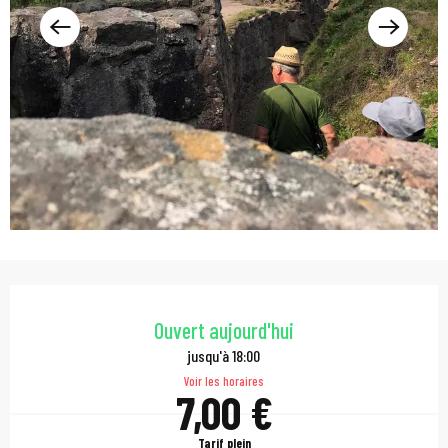
Ouverture et coordonn
Ouvert aujourd'hui
jusqu'à 18:00
Voir les horaires
7,00 €
Tarif plein