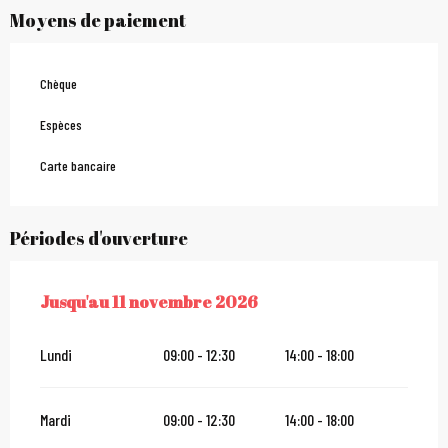
Moyens de paiement
Chèque
Espèces
Carte bancaire
Périodes d'ouverture
Jusqu'au
11 novembre 2026
DU
3 AVRIL 2026
AU
11 NOVEMBRE 2026
Lundi
09:00 - 12:30
14:00 - 18:00
Mardi
09:00 - 12:30
14:00 - 18:00