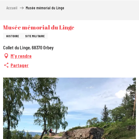
Aller
Accueil
Musée mémorial du Linge
au
contenu
principal
Musée mémorial du Linge
HISTOIRE
SITE MILITAIRE
Collet du Linge, 68370 Orbey
M'y rendre
Partager