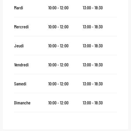
Du
1 septembre 2026
au
31 octobre 2026
Mardi
10:00 - 12:00
13:00 - 18:30
Du
2 novembre 2026
au
10 novembre 2026
Mercredi
10:00 - 12:00
13:00 - 18:30
Du
12 novembre 2026
au
23 novembre 2026
Jeudi
10:00 - 12:00
13:00 - 18:30
Du
24 novembre 2026
au
24 décembre 2026
Vendredi
10:00 - 12:00
13:00 - 18:30
Dimanche 27 décembre 2026
Samedi
10:00 - 12:00
13:00 - 18:30
Du
28 décembre 2026
au
31 décembre 2026
Dimanche
10:00 - 12:00
13:00 - 18:30
Du
2 janvier 2027
au
31 janvier 2027