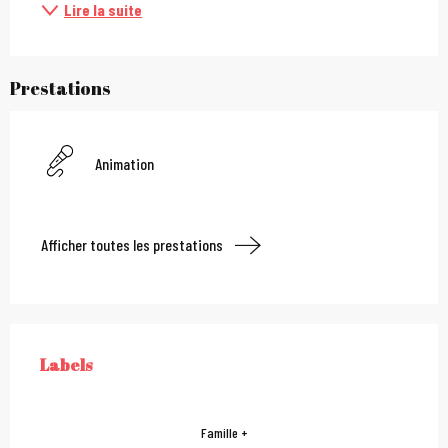
Lire la suite
Prestations
Animation
Afficher toutes les prestations
Offres de prestations
Labels
LABELS
Famille +