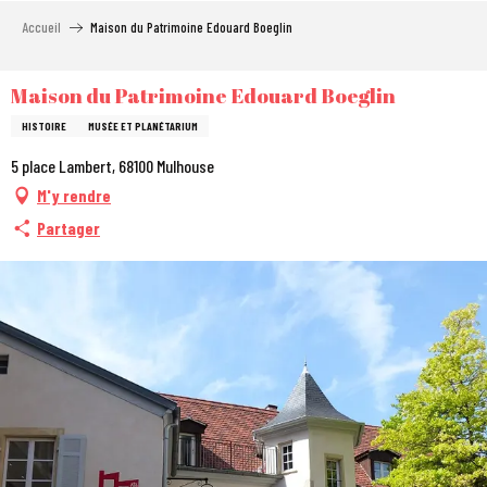
Aller
Accueil
Maison du Patrimoine Edouard Boeglin
au
contenu
principal
Maison du Patrimoine Edouard Boeglin
HISTOIRE
MUSÉE ET PLANÉTARIUM
5 place Lambert, 68100 Mulhouse
M'y rendre
Partager