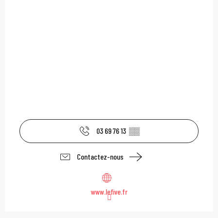
03 69 76 13
▒▒
Contactez-nous
www.lefive.fr