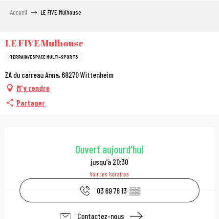
Aller
Accueil
LE FIVE Mulhouse
au
contenu
principal
LE FIVE Mulhouse
TERRAIN/ESPACE MULTI-SPORTS
ZA du carreau Anna, 68270 Wittenheim
M'y rendre
Partager
Ouverture et coordonn
Ouvert aujourd'hui
jusqu'à 20:30
Voir les horaires
03 69 76 13
▒▒
Contactez-nous