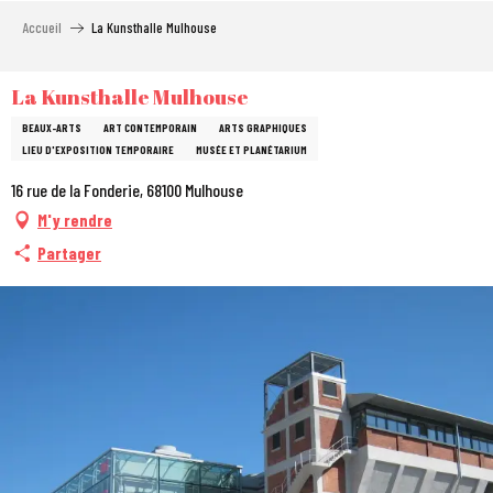
Aller
Accueil
La Kunsthalle Mulhouse
au
contenu
principal
La Kunsthalle Mulhouse
BEAUX-ARTS
ART CONTEMPORAIN
ARTS GRAPHIQUES
LIEU D'EXPOSITION TEMPORAIRE
MUSÉE ET PLANÉTARIUM
16 rue de la Fonderie, 68100 Mulhouse
M'y rendre
Partager