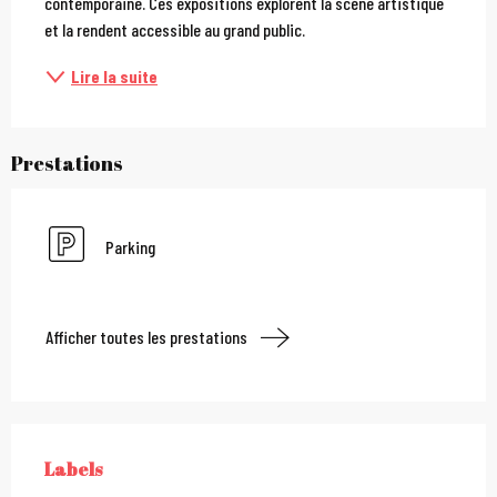
contemporaine. Ces expositions explorent la scène artistique 
et la rendent accessible au grand public.
Lire la suite
Prestations
Parking
Afficher toutes les prestations
Offres de prestations
Labels
LABELS