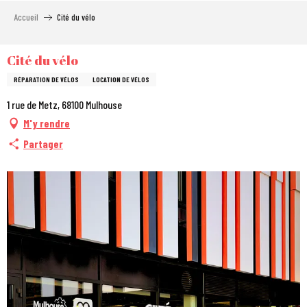
Aller
Accueil
Cité du vélo
au
contenu
principal
Cité du vélo
RÉPARATION DE VÉLOS
LOCATION DE VÉLOS
1 rue de Metz, 68100 Mulhouse
M'y rendre
Partager