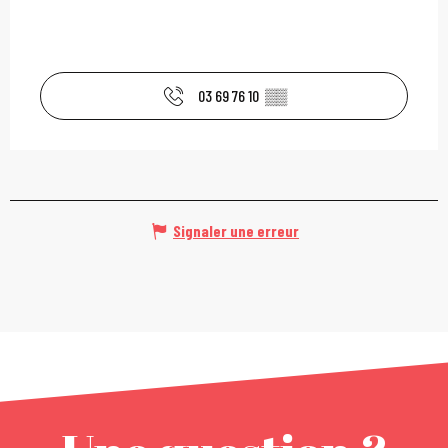
03 69 76 10
▒▒
Signaler une erreur