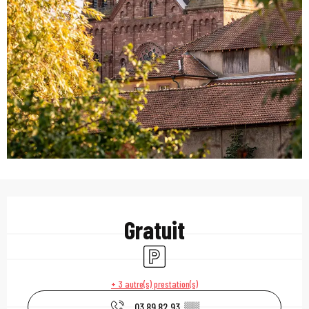
Ouverture et coordonn
Gratuit
Parking
+ 3 autre(s) prestation(s)
03 89 82 93
▒▒