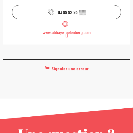
03 89 82 93
▒▒
www.abbaye-oelenberg.com
Signaler une erreur