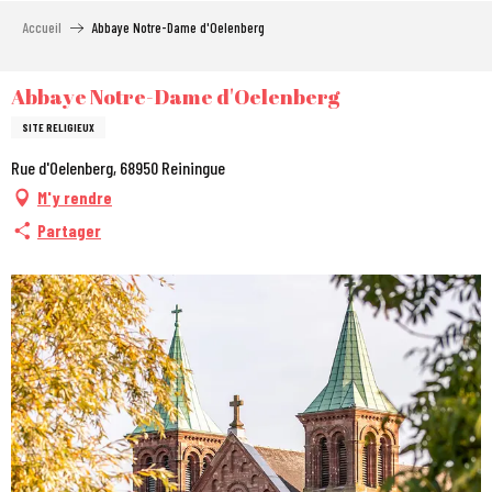
Aller
Accueil
Abbaye Notre-Dame d'Oelenberg
au
contenu
principal
Abbaye Notre-Dame d'Oelenberg
SITE RELIGIEUX
Rue d'Oelenberg, 68950 Reiningue
M'y rendre
Partager