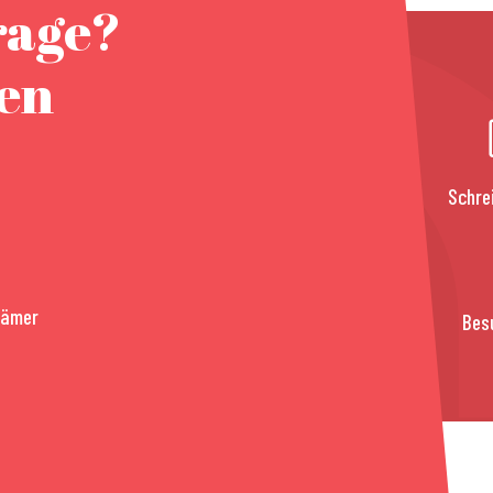
rage?
nen
Schre
rämer
Bes