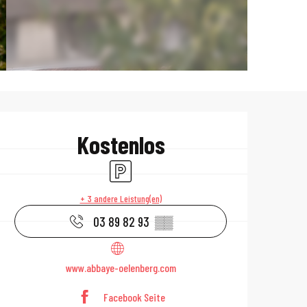
Öffnungszeiten 
Kostenlos
Parkplatz
+ 3 andere Leistung(en)
03 89 82 93
▒▒
www.abbaye-oelenberg.com
Facebook Seite