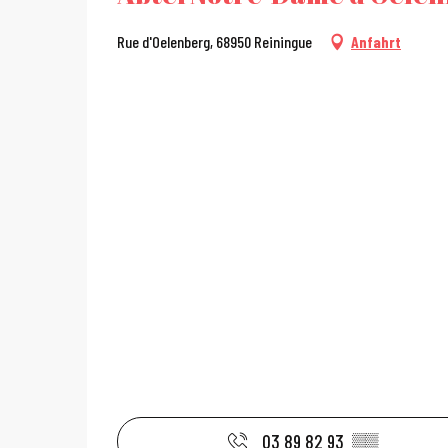
Rue d'Oelenberg, 68950 Reiningue
Anfahrt
03 89 82 93
▒▒