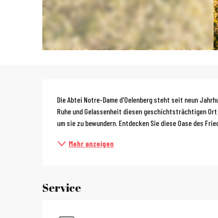
Beschreibun
Die Abtei Notre-Dame d'Oelenberg steht seit neun Jahrhu
Ruhe und Gelassenheit diesen geschichtsträchtigen Ort
um sie zu bewundern. Entdecken Sie diese Oase des Friede
Mehr anzeigen
Service