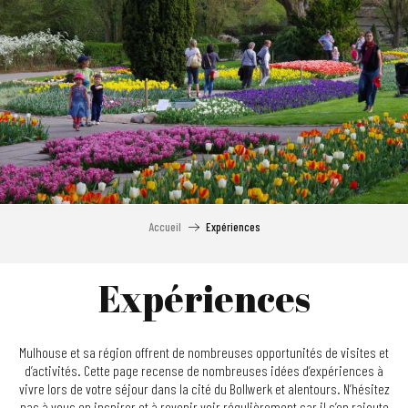
Aller
au
contenu
principal
Accueil
Expériences
Expériences
Mulhouse et sa région offrent de nombreuses opportunités de visites et
d’activités. Cette page recense de nombreuses idées d’expériences à
vivre lors de votre séjour dans la cité du Bollwerk et alentours. N’hésitez
pas à vous en inspirer et à revenir voir régulièrement car il s’en rajoute