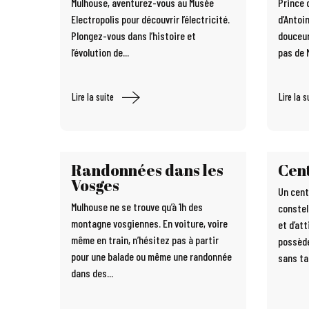
Mulhouse, aventurez-vous au Musée
Prince 
Electropolis pour découvrir l’électricité.
d’Antoi
Plongez-vous dans l’histoire et
douceur
l’évolution de...
pas de 
Lire la suite
Lire la s
Randonnées dans les
Cent
Vosges
Un centr
Mulhouse ne se trouve qu’à 1h des
constel
montagne vosgiennes. En voiture, voire
et d’att
même en train, n’hésitez pas à partir
possède
pour une balade ou même une randonnée
sans ta
dans des...