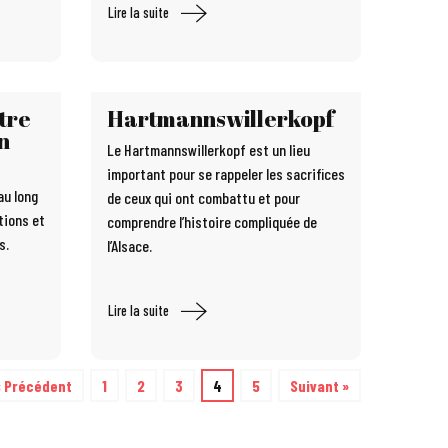
Lire la suite
tre
Hartmannswillerkopf
n
Le Hartmannswillerkopf est un lieu
important pour se rappeler les sacrifices
au long
de ceux qui ont combattu et pour
tions et
comprendre l’histoire compliquée de
s.
l’Alsace.
Lire la suite
« Précédent
1
2
3
4
5
Suivant »