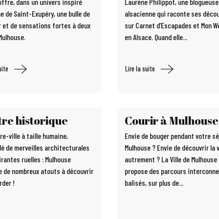
offre, dans un univers inspiré
Laurène Philippot, une blogueuse
ne de Saint-Exupéry, une bulle de
alsacienne qui raconte ses déco
 et de sensations fortes à deux
sur Carnet d’Escapades et Mon 
Mulhouse.
en Alsace. Quand elle...
uite
Lire la suite
re historique
Courir à Mulhouse
e-ville à taille humaine,
Envie de bouger pendant votre sé
lé de merveilles architecturales
Mulhouse ? Envie de découvrir la v
irantes ruelles : Mulhouse
autrement ? La Ville de Mulhouse
 de nombreux atouts à découvrir
propose des parcours interconne
rder !
balisés, sur plus de...