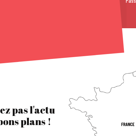
Pass
ez pas l'actu
 bons plans !