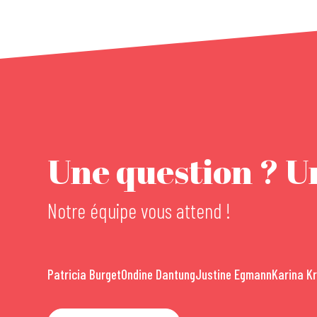
Une question ? Un
Notre équipe vous attend !
Patricia Burget
Ondine Dantung
Justine Egmann
Karina K