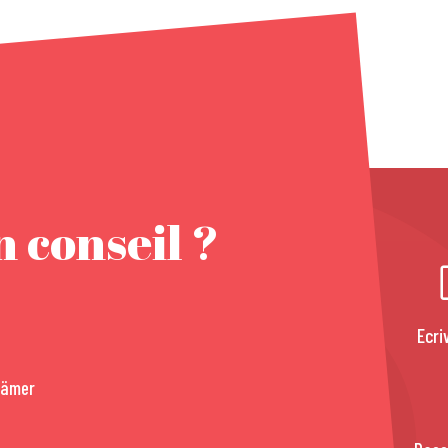
 conseil ?
Ecri
rämer