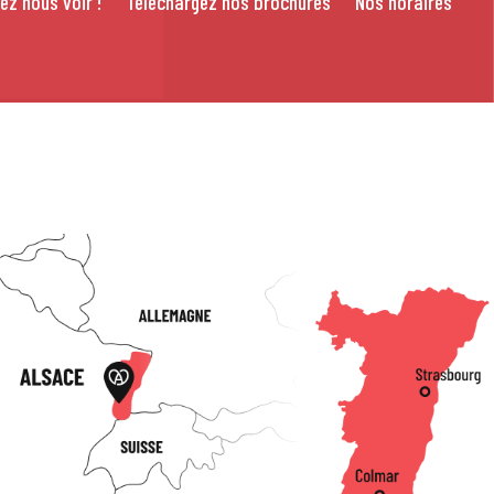
ez nous voir !
Téléchargez nos brochures
Nos horaires