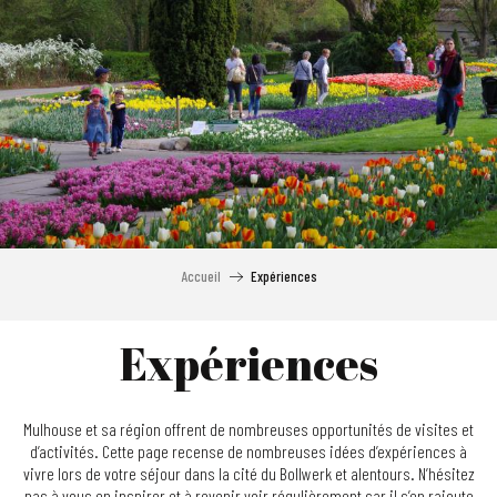
Aller
au
contenu
principal
Accueil
Expériences
Expériences
Mulhouse et sa région offrent de nombreuses opportunités de visites et
d’activités. Cette page recense de nombreuses idées d’expériences à
vivre lors de votre séjour dans la cité du Bollwerk et alentours. N’hésitez
pas à vous en inspirer et à revenir voir régulièrement car il s’en rajoute