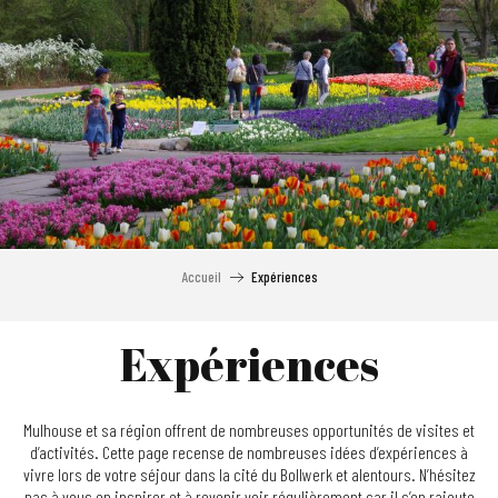
Aller
au
contenu
principal
Accueil
Expériences
Expériences
Mulhouse et sa région offrent de nombreuses opportunités de visites et
d’activités. Cette page recense de nombreuses idées d’expériences à
vivre lors de votre séjour dans la cité du Bollwerk et alentours. N’hésitez
pas à vous en inspirer et à revenir voir régulièrement car il s’en rajoute