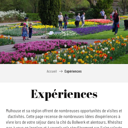
Aller
au
contenu
principal
Accueil
Expériences
Expériences
Mulhouse et sa région offrent de nombreuses opportunités de visites et
d’activités. Cette page recense de nombreuses idées d’expériences à
vivre lors de votre séjour dans la cité du Bollwerk et alentours. N’hésitez
pas à vous en inspirer et à revenir voir régulièrement car il s’en rajoute