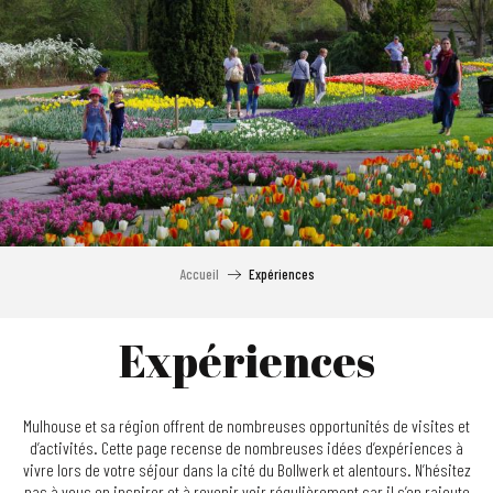
Aller
au
contenu
principal
Accueil
Expériences
Expériences
Mulhouse et sa région offrent de nombreuses opportunités de visites et
d’activités. Cette page recense de nombreuses idées d’expériences à
vivre lors de votre séjour dans la cité du Bollwerk et alentours. N’hésitez
pas à vous en inspirer et à revenir voir régulièrement car il s’en rajoute