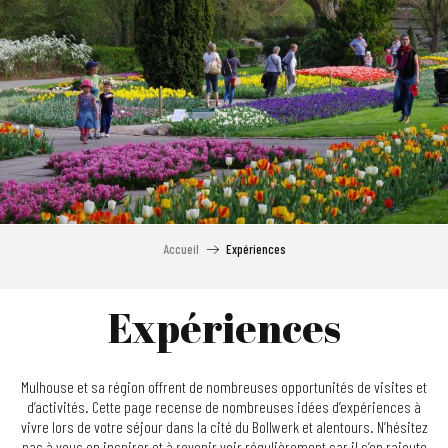
Aller
au
contenu
principal
Accueil
Expériences
Expériences
Mulhouse et sa région offrent de nombreuses opportunités de visites et
d’activités. Cette page recense de nombreuses idées d’expériences à
vivre lors de votre séjour dans la cité du Bollwerk et alentours. N’hésitez
pas à vous en inspirer et à revenir voir régulièrement car il s’en rajoute