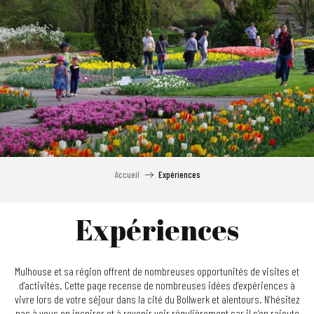
Aller
au
contenu
principal
Accueil
Expériences
Expériences
Mulhouse et sa région offrent de nombreuses opportunités de visites et
d’activités. Cette page recense de nombreuses idées d’expériences à
vivre lors de votre séjour dans la cité du Bollwerk et alentours. N’hésitez
pas à vous en inspirer et à revenir voir régulièrement car il s’en rajoute