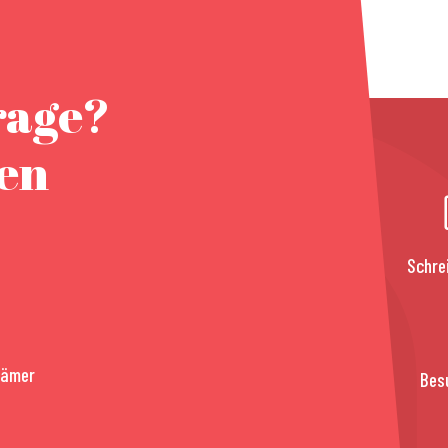
rage?
nen
Schre
rämer
Bes