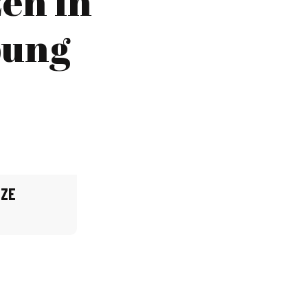
zen in
bung
TZE