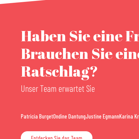
Haben Sie eine F
Brauchen Sie ei
Ratschlag?
Unser Team erwartet Sie
Patricia Burget
Ondine Dantung
Justine Egmann
Karina K
Entdecken Sie das Team