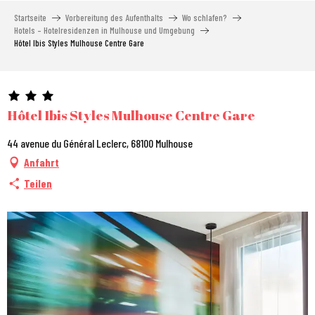
Aller
Startseite
Vorbereitung des Aufenthalts
Wo schlafen?
au
Hotels – Hotelresidenzen in Mulhouse und Umgebung
contenu
Hôtel Ibis Styles Mulhouse Centre Gare
principal
Hôtel Ibis Styles Mulhouse Centre Gare
44 avenue du Général Leclerc, 68100 Mulhouse
Anfahrt
Teilen