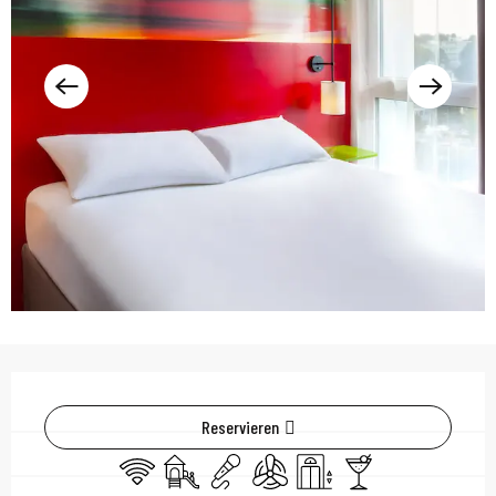
Öffnungszeiten & Kont
Reservieren
Wi-Fi
Spiele für Kinder / Spielplatz
Animation
Klimaanlage
Aufzug
Bar / Getränkestand