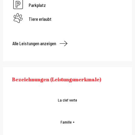
Parkplatz
Tiere erlaubt
Alle Leistungen anzeigen
Leistungensmöglichkei
Bezeichnungen (Leistungsmerkmale)
BEZEICHNUNGEN (LEISTUNGSMERKMALE)
La clef verte
Famille +