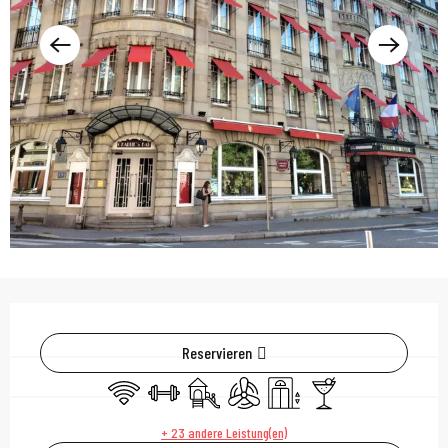
Öffnungszeiten & Kont
Reservieren
Wi-Fi
Sporthalle
Spiele für Kinder / Spielplatz
Klimaanlage
Aufzug
Bar / Getränkestand
+ 23 andere Leistung(en)