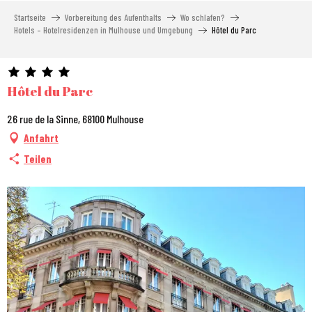
Aller
Startseite
Vorbereitung des Aufenthalts
Wo schlafen?
au
Hotels – Hotelresidenzen in Mulhouse und Umgebung
Hôtel du Parc
contenu
principal
Hôtel du Parc
26 rue de la Sinne, 68100 Mulhouse
Anfahrt
Teilen