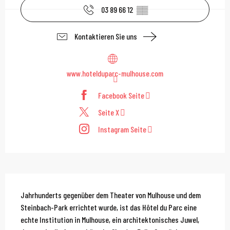
03 89 66 12
▒▒
Kontaktieren Sie uns
www.hotelduparc-mulhouse.com
Facebook Seite
Seite X
Instagram Seite
Beschreibung
Jahrhunderts gegenüber dem Theater von Mulhouse und dem 
Steinbach-Park errichtet wurde, ist das Hôtel du Parc eine 
echte Institution in Mulhouse, ein architektonisches Juwel, 