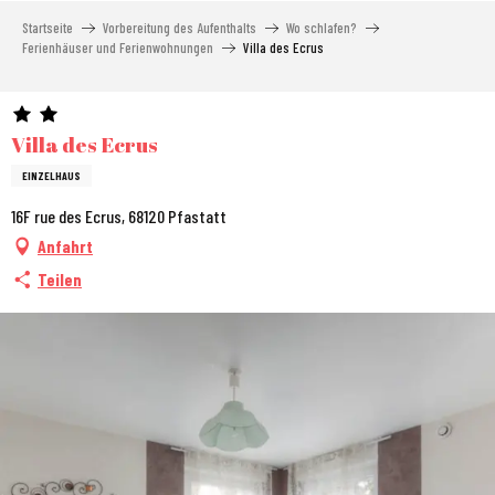
Aller
Startseite
Vorbereitung des Aufenthalts
Wo schlafen?
au
Ferienhäuser und Ferienwohnungen
Villa des Ecrus
contenu
principal
Villa des Ecrus
EINZELHAUS
16F rue des Ecrus, 68120 Pfastatt
Anfahrt
Teilen