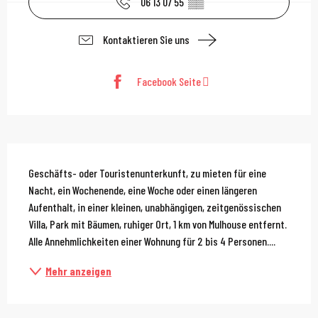
06 13 07 55
▒▒
Kontaktieren Sie uns
Facebook Seite
Beschreibung
Geschäfts- oder Touristenunterkunft, zu mieten für eine 
Nacht, ein Wochenende, eine Woche oder einen längeren 
Aufenthalt, in einer kleinen, unabhängigen, zeitgenössischen 
Villa, Park mit Bäumen, ruhiger Ort, 1 km von Mulhouse entfernt. 
Alle Annehmlichkeiten einer Wohnung für 2 bis 4 Personen....
Mehr anzeigen