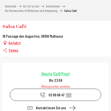
Aller
Startseite
Vor Ort zu tun
Schlemmen
au
Die Restaurants of Mulhouse und Umgebung
Salsa Café
contenu
principal
Salsa Café
18 Passage des Augustins, 68100 Mulhouse
Anfahrt
Teilen
Öffnungszeiten & Kont
Heute Geöffnet
Bis 23:59
Öffnungszeiten ansehen
03 89 66 47
▒▒
Kontaktieren Sie uns