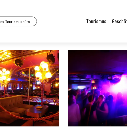
lhouse und Umgebung
Diamonds Bar
Tourismus
Geschä
des Tourismusbüro