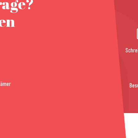
rage?
nen
Schre
rämer
Bes