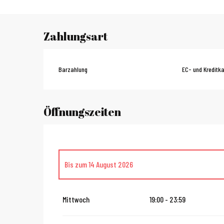
Zahlungsart
Barzahlung
EC- und Kreditka
Öffnungszeiten
Bis zum
14 August 2026
vom
16 August 2026
bis zum
31 Oktober 2026
Mittwoch
19:00 - 23:59
vom
2 November 2026
bis zum
10 November 2026