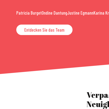
Patricia Burget
Ondine Dantung
Justine Egmann
Karina K
Entdecken Sie das Team
Verpa
Neuig