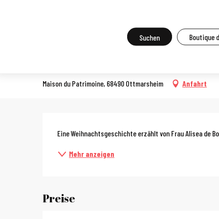
Aller
Startseite
Vor Ort zu tun
Agenda und Großveranstaltungen
A
au
contenu
Suche
Boutique 
Weihnachtsgeschichte Le Gri
principal
MÄRCHEN/LOKALE GESCHICHTEN UND LEGENDEN
Maison du Patrimoine, 68490 Ottmarsheim
Anfahrt
Beschreibun
Eine Weihnachtsgeschichte erzählt von Frau Alisea de Bo
Mehr anzeigen
Preise