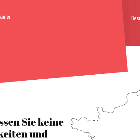
rämer
Bes
ssen Sie keine
keiten und