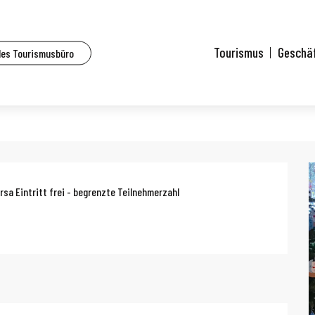
lle Veranstaltungen
Weihnachtsgeschichte Le Grimoire de la sorcière
Tourismus
Geschä
des Tourismusbüro
moire de la sorcière
g
rsa Eintritt frei - begrenzte Teilnehmerzahl