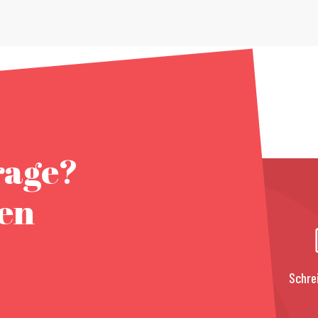
rage?
nen
Schre