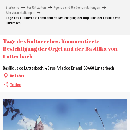
Aller
Startseite
Vor Ort zu tun
Agenda und Großveranstaltungen
au
Alle Veranstaltungen
contenu
Tage des Kulturerbes: Kommentierte Besichtigung der Orgel und der Basilika von
Lutterbach
principal
Tage des Kulturerbes: Kommentierte
Besichtigung der Orgel und der Basilika von
Lutterbach
Basilique de Lutterbach, 49 rue Aristide Briand, 68460 Lutterbach
Anfahrt
Teilen