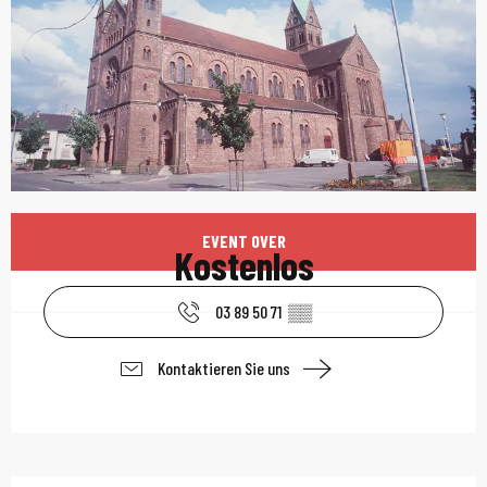
Öffnungszeiten & Kont
EVENT OVER
Kostenlos
03 89 50 71
▒▒
Kontaktieren Sie uns