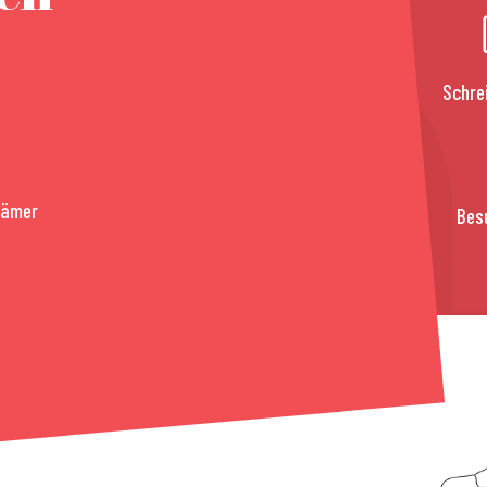
Schre
rämer
Bes