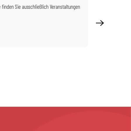
 finden Sie ausschließlich Veranstaltungen
Während der Frühlin
Unternehmungen und
Mehr erfahren