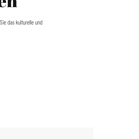
gen
Sie das kulturelle und
MULHOUSE IN 