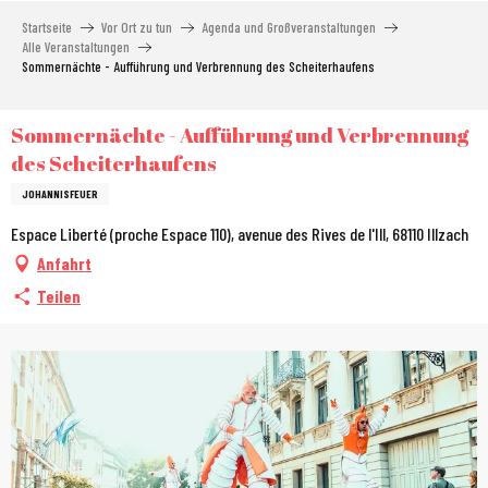
Aller
Startseite
Vor Ort zu tun
Agenda und Großveranstaltungen
au
Alle Veranstaltungen
contenu
Sommernächte - Aufführung und Verbrennung des Scheiterhaufens
principal
Sommernächte - Aufführung und Verbrennung
des Scheiterhaufens
JOHANNISFEUER
Espace Liberté (proche Espace 110), avenue des Rives de l'Ill, 68110 Illzach
Anfahrt
Teilen