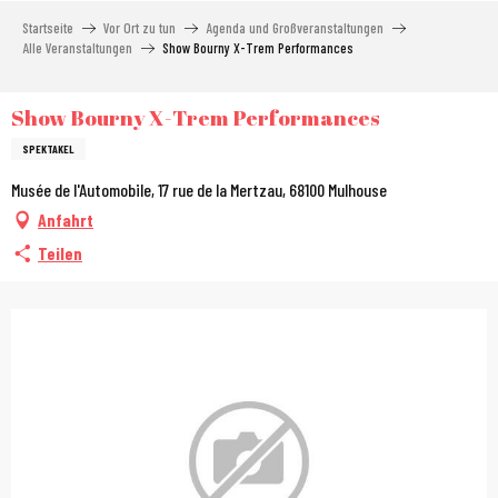
Aller
Startseite
Vor Ort zu tun
Agenda und Großveranstaltungen
au
Alle Veranstaltungen
Show Bourny X-Trem Performances
contenu
principal
Show Bourny X-Trem Performances
SPEKTAKEL
Musée de l'Automobile, 17 rue de la Mertzau, 68100 Mulhouse
Anfahrt
Teilen