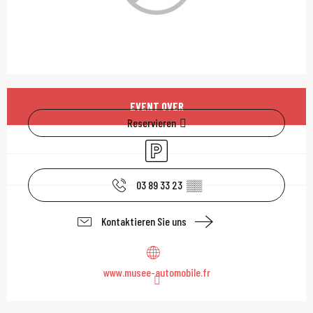
Öffnungszeiten & Kont
EVENT OVER
Reservieren
Parkplatz
03 89 33 23
▒▒
Kontaktieren Sie uns
www.musee-automobile.fr