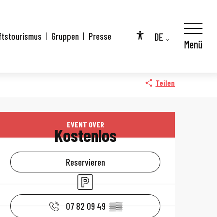
DE
ftstourismus
Gruppen
Presse
Menü
Accessibilité
FR
EN
Teilen
Öffnungszeiten 
EVENT OVER
Kostenlos
Reservieren
Parkplatz
07 82 09 49
▒▒