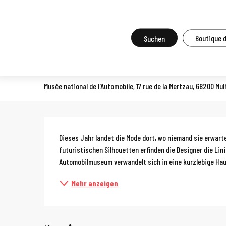
Aller
Startseite
Vor Ort zu tun
Agenda und Großveranstaltungen
A
au
contenu
Suche
Boutique 
Mulhouse Fashion Week
principal
SPEKTAKEL
Musée national de l'Automobile, 17 rue de la Mertzau, 68200 Mu
Beschreibun
Dieses Jahr landet die Mode dort, wo niemand sie erwar
futuristischen Silhouetten erfinden die Designer die Lini
Automobilmuseum verwandelt sich in eine kurzlebige Haup
Mehr anzeigen