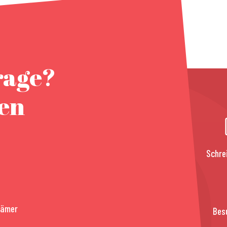
rage?
nen
Schre
rämer
Bes