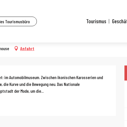
lle Veranstaltungen
Mulhouse Fashion Week
Tourismus
Geschä
des Tourismusbüro
lhouse
Anfahrt
g
tet: im Automobilmuseum. Zwischen ikonischen Karosserien und 
e, die Kurve und die Bewegung neu. Das Nationale 
tstadt der Mode, um die...